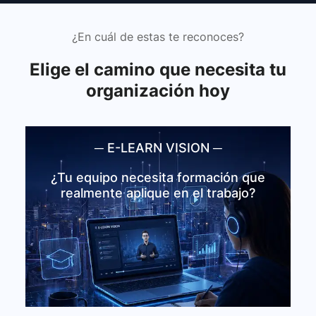
¿En cuál de estas te reconoces?
Elige el camino que necesita tu
organización hoy
─ E-LEARN VISION ─
E-Learn Vision
Diseñamos cursos, microlearning y
¿Tu equipo necesita formación que
plataformas educativas que tu equipo
realmente aplique en el trabajo?
realmente finaliza su proceso formativo
— con IA integrada en cada etapa.
Ver E-Learn Vision