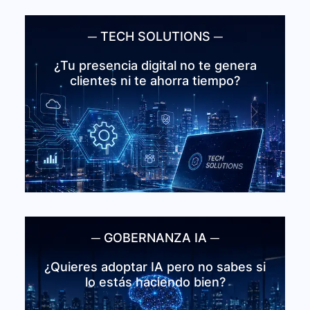
─ TECH SOLUTIONS ─
Tech Solutions
Construimos webs estratégicas e
¿Tu presencia digital no te genera
integramos IA y automatización en tu
clientes ni te ahorra tiempo?
operación — para que tu negocio
avance sin que todo dependa de ti.
Ver Tech Solutions
─ GOBERNANZA IA ─
Gobernanza IA
MERIDIA™ evalúa tu estrategia de IA
¿Quieres adoptar IA pero no sabes si
antes de que inviertas sin un mapa
lo estás haciendo bien?
claro — con políticas, roadmap de 18
meses y presentación ejecutiva.